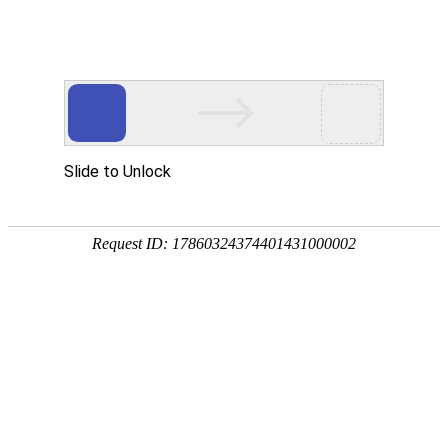
中
EN
首 页
机制活动
国际动态
国际机构
成果分享
调
>
首页
机制活动
中国和莫桑比克签署应急管理领域合作谅解备
忘录
发布日期： 2026-04-23