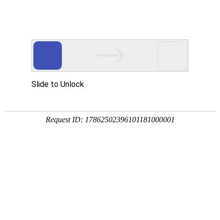
中
EN
首 页
机制活动
国际动态
国际机构
成果分享
调
>
首页
国际机构
【联合国减灾办】行动中的韧性：加强圭亚那地方能力建设
【联合国减灾办】行动中的韧性：加强圭亚那